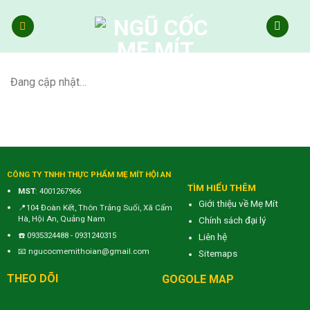
Skip
to
content
Đang cập nhật…
CÔNG TY TNHH THỰC PHẨM MẸ MÍT HỘI AN
TÌM HIỂU THÊM
MST
: 4001267966
Giới thiệu về Mẹ Mít
📍104 Đoàn Kết, Thôn Trảng Suối, Xã Cẩm
Hà, Hội An, Quảng Nam
Chính sách đại lý
☎️
0935324488
-
0931240315
Liên hệ
📧
ngucocmemithoian@gmail.com
Sitemaps
THEO DÕI
GOGOLE MAP