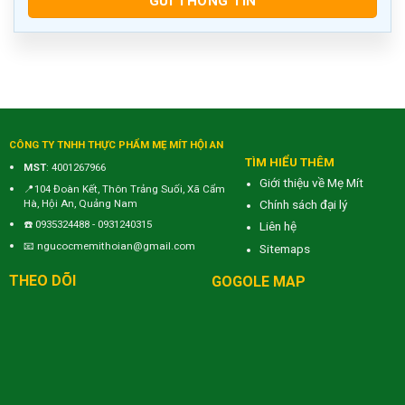
CÔNG TY TNHH THỰC PHẨM MẸ MÍT HỘI AN
TÌM HIỂU THÊM
MST
: 4001267966
Giới thiệu về Mẹ Mít
📍104 Đoàn Kết, Thôn Trảng Suối, Xã Cẩm
Hà, Hội An, Quảng Nam
Chính sách đại lý
☎️
0935324488
-
0931240315
Liên hệ
📧
ngucocmemithoian@gmail.com
Sitemaps
THEO DÕI
GOGOLE MAP