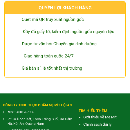
QUYỀN LỢI KHÁCH HÀNG
Quét mã QR truy xuất nguồn gốc
Đầy đủ giấy tờ, kiểm định nguồn gốc nguyên liệu
Được tư vấn bởi Chuyên gia dinh dưỡng
Giao hàng toàn quốc 24/7
Giá bán sỉ, lẻ tốt nhất thị trường
CÔNG TY TNHH THỰC PHẨM MẸ MÍT HỘI AN
TÌM HIỂU THÊM
MST
: 4001267966
Giới thiệu về Mẹ Mít
📍104 Đoàn Kết, Thôn Trảng Suối, Xã Cẩm
Hà, Hội An, Quảng Nam
Chính sách đại lý