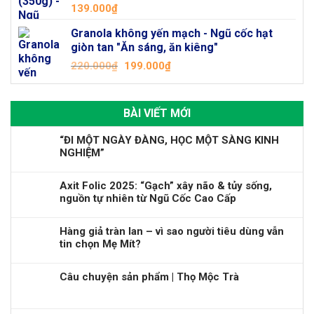
139.000
₫
Granola không yến mạch - Ngũ cốc hạt
giòn tan "Ăn sáng, ăn kiêng"
Giá
Giá
220.000
₫
199.000
₫
gốc
hiện
là:
tại
220.000₫.
là:
BÀI VIẾT MỚI
199.000₫.
“ĐI MỘT NGÀY ĐÀNG, HỌC MỘT SÀNG KINH
NGHIỆM”
Axit Folic 2025: “Gạch” xây não & tủy sống,
nguồn tự nhiên từ Ngũ Cốc Cao Cấp
Hàng giả tràn lan – vì sao người tiêu dùng vẫn
tin chọn Mẹ Mít?
Câu chuyện sản phẩm | Thọ Mộc Trà