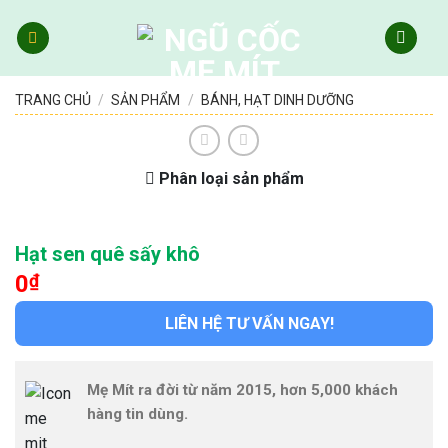
Skip
to
content
TRANG CHỦ
/
SẢN PHẨM
/
BÁNH, HẠT DINH DƯỠNG
Phân loại sản phẩm
Hạt sen quê sấy khô
0
₫
LIÊN HỆ TƯ VẤN NGAY!
Mẹ Mít ra đời từ năm 2015, hơn 5,000 khách
hàng tin dùng.