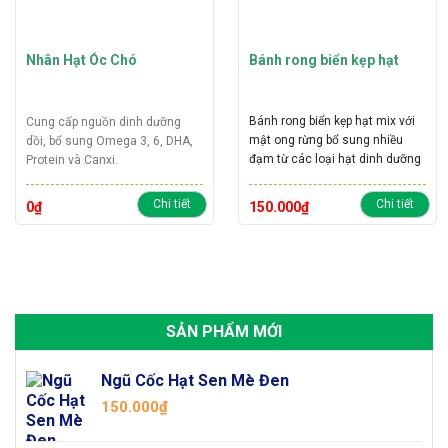
Nhân Hạt Óc Chó
Bánh rong biển kẹp hạt
Bánh rong biển kẹp hạt mix với
Cung cấp nguồn dinh dưỡng
mật ong rừng bổ sung nhiều
dồi, bổ sung Omega 3, 6, DHA,
đạm từ các loại hạt dinh dưỡng
Protein và Canxi.
nhập khẩu giúp bổ sung đầy đủ
Cực kỳ tốt cho mẹ mang bầu,
chất dinh dưỡng
mẹ cho con bú và trẻ nhỏ.
Chi tiết
Chi tiết
0
₫
150.000
₫
Giúp da sáng dáng thon, tốt cho
Trọng lượng:
500 Gram
đường tiêu hóa, chống lão hóa
da, xóa nếp nhăn, giảm mụn.
Sản phẩm đặc biệt phù hợp cho
người ăn kiêng, giảm cân,
healthy
SẢN PHẨM MỚI
Sản phẩm tiện lợi, gọn nhẹ,
thơm ngon phù hợp với mọi lứa
tuổi.
Ngũ Cốc Hạt Sen Mè Đen
Trọng lương:
280-300g
150.000
₫