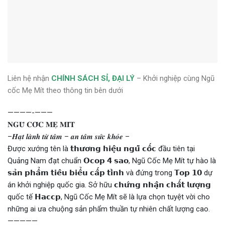
Liên hệ nhận
CHÍNH SÁCH SỈ, ĐẠI LÝ
– Khởi nghiệp cùng Ngũ
cốc Mẹ Mít theo thông tin bên dưới
————-———
𝐍𝐆𝐔̃ 𝐂𝐎̂́𝐂 𝐌𝐄̣ 𝐌𝐈́𝐓
–𝑯𝒂̣𝒕 𝒍𝒂̀𝒏𝒉 𝒕𝒖̛̀ 𝒕𝒂̂𝒎 – 𝒂𝒏 𝒕𝒂̂𝒎 𝒔𝒖̛́𝒄 𝒌𝒉𝒐̉𝒆 –
Được xướng tên là 𝘁𝗵𝘂̛𝗼̛𝗻𝗴 𝗵𝗶𝗲̣̂𝘂 𝗻𝗴𝘂̃ 𝗰𝗼̂́𝗰 đầu tiên tại
Quảng Nam đạt chuẩn 𝗢𝗰𝗼𝗽 𝟰 𝘀𝗮𝗼, Ngũ Cốc Mẹ Mít tự hào là
𝘀𝗮̉𝗻 𝗽𝗵𝗮̂̉𝗺 𝘁𝗶𝗲̂𝘂 𝗯𝗶𝗲̂̉𝘂 𝗰𝗮̂́𝗽 𝘁𝗶̉𝗻𝗵 và đứng trong 𝗧𝗼𝗽 𝟭𝟬 dự
án khởi nghiệp quốc gia. Sở hữu 𝗰𝗵𝘂̛́𝗻𝗴 𝗻𝗵𝗮̣̂𝗻 𝗰𝗵𝗮̂́𝘁 𝗹𝘂̛𝗼̛̣𝗻𝗴
quốc tế 𝗛𝗮𝗰𝗰𝗽, Ngũ Cốc Mẹ Mít sẽ là lựa chọn tuyệt vời cho
những ai ưa chuộng sản phẩm thuần tự nhiên chất lượng cao.
—————