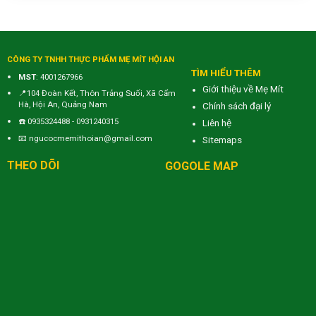
CÔNG TY TNHH THỰC PHẨM MẸ MÍT HỘI AN
TÌM HIỂU THÊM
MST
: 4001267966
Giới thiệu về Mẹ Mít
📍104 Đoàn Kết, Thôn Trảng Suối, Xã Cẩm
Hà, Hội An, Quảng Nam
Chính sách đại lý
☎️
0935324488
-
0931240315
Liên hệ
📧
ngucocmemithoian@gmail.com
Sitemaps
THEO DÕI
GOGOLE MAP