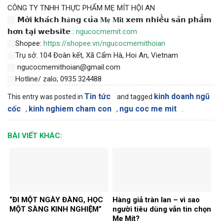
CÔNG TY TNHH THỰC PHẨM MẸ MÍT HỘI AN
𝗠𝗼̛̀𝗶 𝗸𝗵𝗮́𝗰𝗵 𝗵𝐚̀𝗻𝗴 𝗰𝘂̉𝗮 𝐌𝐞̣ 𝐌𝐢́𝐭 𝘅𝗲𝗺 𝗻𝗵𝗶𝗲̂̀𝘂 𝘀𝗮̉𝗻 𝗽𝗵𝗮̂̉𝗺
𝗵𝗼̛𝗻 𝘁𝗮̣𝗶 𝘄𝗲𝗯𝘀𝗶𝘁𝗲 :
ngucocmemit.com
Shopee:
https://shopee.vn/ngucocmemithoian
Trụ sở: 104 Đoàn kết, Xã Cẩm Hà, Hoi An, Vietnam
ngucocmemithoian@gmail.com
Hotline/ zalo; 0935 324488
Tin tức
kinh doanh ngũ
This entry was posted in
and tagged
cốc
kinh nghiem cham con
ngu coc me mit
,
,
.
BÀI VIẾT KHÁC:
“ĐI MỘT NGÀY ĐÀNG, HỌC
Hàng giả tràn lan – vì sao
MỘT SÀNG KINH NGHIỆM”
người tiêu dùng vẫn tin chọn
Mẹ Mít?