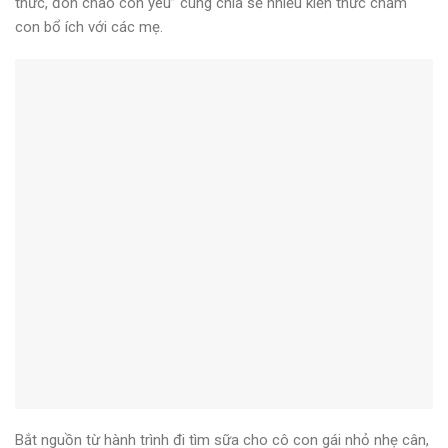
thức, đón chào con yêu” cùng chia sẻ nhiều kiến thức chăm
con bổ ích với các mẹ.
Bắt nguồn từ hành trình đi tìm sữa cho cô con gái nhỏ nhẹ cân,