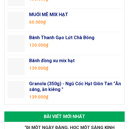
MUỐI MÈ MIX HẠT
60.000
₫
Bánh Thanh Gạo Lứt Chà Bông
120.000
₫
Bánh đồng xu mix hạt
139.000
₫
Granola (350g) - Ngũ Cốc Hạt Giòn Tan "Ăn
sáng, ăn kiêng "
139.000
₫
BÀI VIẾT MỚI NHẤT
“ĐI MỘT NGÀY ĐÀNG, HỌC MỘT SÀNG KINH