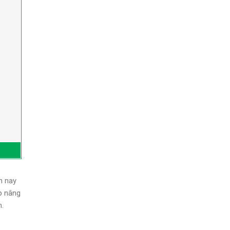
n nay
p nâng
n.