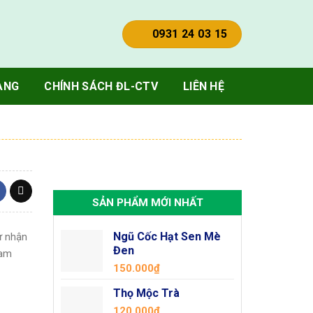
0931 24 03 15
ÀNG
CHÍNH SÁCH ĐL-CTV
LIÊN HỆ
SẢN PHẨM MỚI NHẤT
Ngũ Cốc Hạt Sen Mè
ự nhận
Đen
Nam
150.000
₫
Thọ Mộc Trà
120.000
₫