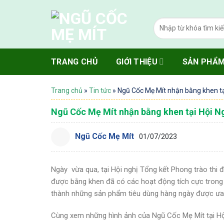
Skip
to
Tìm
content
kiếm:
TRANG CHỦ
GIỚI THIỆU
SẢN PHẨ
Trang chủ
»
Tin tức
»
Ngũ Cốc Mẹ Mít nhận bằng khen tạ
Ngũ Cốc Mẹ Mít nhận bằng khen tại Hội N
Ngũ Cốc Mẹ Mít
01/07/2023
Ngày vừa qua, tại Hội nghị Tổng kết Phong trào thi 
được bằng khen đã có các hoạt động tích cực tron
thành những sản phẩm tiêu dùng hàng ngày được ưa
Cùng xem những hình ảnh của Ngũ Cốc Mẹ Mít tại Hộ