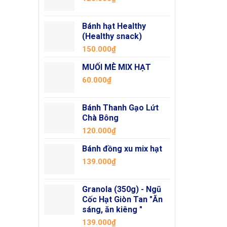
Bánh hạt Healthy
(Healthy snack)
150.000
₫
MUỐI MÈ MIX HẠT
60.000
₫
Bánh Thanh Gạo Lứt
Chà Bông
120.000
₫
Bánh đồng xu mix hạt
139.000
₫
Granola (350g) - Ngũ
Cốc Hạt Giòn Tan "Ăn
sáng, ăn kiêng "
139.000
₫