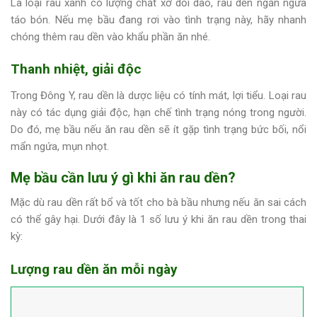
Là loại rau xanh có lượng chất xơ dồi dào, rau dền ngăn ngừa
táo bón. Nếu mẹ bầu đang rơi vào tình trạng này, hãy nhanh
chóng thêm rau dền vào khẩu phần ăn nhé.
Thanh nhiệt, giải độc
Trong Đông Y, rau dền là dược liệu có tính mát, lợi tiểu. Loại rau
này có tác dụng giải độc, hạn chế tình trạng nóng trong người.
Do đó, mẹ bầu nếu ăn rau dền sẽ ít gặp tình trạng bức bối, nổi
mẩn ngứa, mụn nhọt.
Mẹ bầu cần lưu ý gì khi ăn rau dền?
Mặc dù rau dền rất bổ và tốt cho bà bầu nhưng nếu ăn sai cách
có thể gây hại. Dưới đây là 1 số lưu ý khi ăn rau dền trong thai
kỳ:
Lượng rau dền ăn mỗi ngày