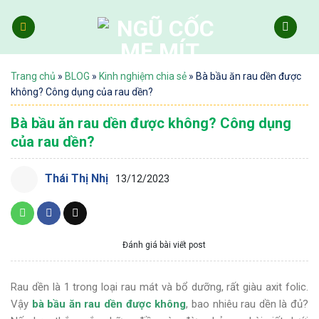
Skip
to
content
Trang chủ
»
BLOG
»
Kinh nghiệm chia sẻ
»
Bà bầu ăn rau dền được
không? Công dụng của rau dền?
Bà bầu ăn rau dền được không? Công dụng
của rau dền?
Thái Thị Nhị
13/12/2023
Đánh giá bài viết post
Rau dền là 1 trong loại rau mát và bổ dưỡng, rất giàu axit folic.
Vậy
bà bầu ăn rau dền được không
, bao nhiêu rau dền là đủ?