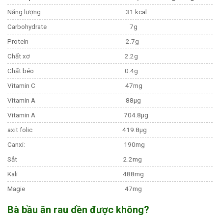
Năng lượng
31 kcal
Carbohydrate
7g
Protein
2.7g
Chất xơ
2.2g
Chất béo
0.4g
Vitamin C
47mg
Vitamin A
88µg
Vitamin A
704.8µg
axit folic
419.8µg
Canxi:
190mg
Sắt
2.2mg
Kali
488mg
Magie
47mg
Bà bầu ăn rau dền được không?