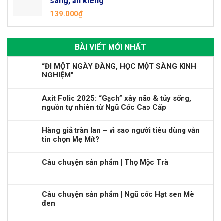
sáng, ăn kiêng "
139.000
₫
BÀI VIẾT MỚI NHẤT
“ĐI MỘT NGÀY ĐÀNG, HỌC MỘT SÀNG KINH
NGHIỆM”
Axit Folic 2025: “Gạch” xây não & tủy sống,
nguồn tự nhiên từ Ngũ Cốc Cao Cấp
Hàng giả tràn lan – vì sao người tiêu dùng vẫn
tin chọn Mẹ Mít?
Câu chuyện sản phẩm | Thọ Mộc Trà
Câu chuyện sản phẩm | Ngũ cốc Hạt sen Mè
đen