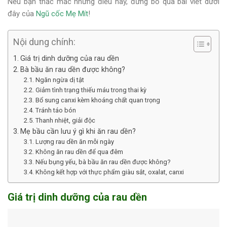
Nếu bạn thắc mắc những điều này, đừng bỏ qua bài viết dưới
đây của
Ngũ cốc Mẹ Mít
!
Nội dung chính:
Giá trị dinh dưỡng của rau dền
Bà bầu ăn rau dền được không?
Ngăn ngừa dị tật
Giảm tình trạng thiếu máu trong thai kỳ
Bổ sung canxi kèm khoáng chất quan trọng
Tránh táo bón
Thanh nhiệt, giải độc
Mẹ bầu cần lưu ý gì khi ăn rau dền?
Lượng rau dền ăn mỗi ngày
Không ăn rau dền để qua đêm
Nếu bụng yếu, bà bầu ăn rau dền được không?
Không kết hợp với thực phẩm giàu sắt, oxalat, canxi
Giá trị dinh dưỡng của rau dền