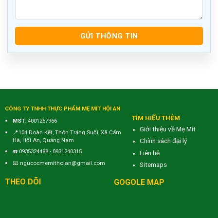
CÔNG TY TNHH THỰC PHẨM MẸ MÍT HỘI AN
TÌM HIỂU THÊM
MST
: 4001267966
Giới thiệu về Mẹ Mít
📍104 Đoàn Kết, Thôn Trảng Suối, Xã Cẩm
Hà, Hội An, Quảng Nam
Chính sách đại lý
☎️
0935324488
-
0931240315
Liên hệ
📧
ngucocmemithoian@gmail.com
Sitemaps
THEO DÕI
GOGOLE MAP