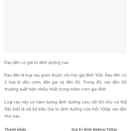
Rau dền có giá trị dinh dưỡng cao
Rau dền là loại rau quen thuộc với mọi gia đình Việt. Rau dền có
3 loại là dền cơm, dền gai và dền đỏ. Trong đó, rau dền đỏ
thường xuất hiện nhiều nhất trong mâm cơm gia đình.
Loại rau này có hàm lượng dinh dưỡng cao, rất tốt cho cơ thể
đặc biệt là với bà bầu. Giá trị dinh dưỡng của mỗi 100gr rau dền
như sau:
Thành phần
Giá trị dinh dưỡng/100gr