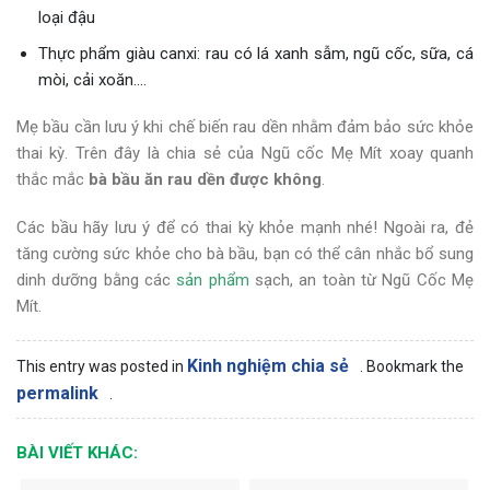
loại đậu
Thực phẩm giàu canxi: rau có lá xanh sẫm, ngũ cốc, sữa, cá
mòi, cải xoăn….
Mẹ bầu cần lưu ý khi chế biến rau dền nhằm đảm bảo sức khỏe
thai kỳ. Trên đây là chia sẻ của Ngũ cốc Mẹ Mít xoay quanh
thắc mắc
bà bầu ăn rau dền được không
.
Các bầu hãy lưu ý để có thai kỳ khỏe mạnh nhé! Ngoài ra, đẻ
tăng cường sức khỏe cho bà bầu, bạn có thể cân nhắc bổ sung
dinh dưỡng bằng các
sản phẩm
sạch, an toàn từ Ngũ Cốc Mẹ
Mít.
Kinh nghiệm chia sẻ
This entry was posted in
. Bookmark the
permalink
.
BÀI VIẾT KHÁC: