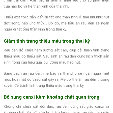
7 lần trái cam. Axit folic là vitamin thiết yếu cho sự phát triển
của não bộ và hệ thần kinh của thai nhi.
Thiếu axit folic dẫn đến dị tật ống thần kinh ở thai nhi như nứt
đốt sống, não úng thủy,… Do đó, mẹ bầu ăn rau dền sẽ ngăn
ngừa dị tật ống thần kinh trong thai kỳ.
Giảm tình trạng thiếu máu trong thai kỳ
Rau dền đỏ chứa hàm lượng sắt cao, giúp cải thiện tình trạng
thiếu máu do thiếu sắt. Sau sinh ăn rau dền cũng kích thích sản
sinh hồng cầu hiệu quả, bù lượng máu hao hụt.
Bằng cách ăn rau dền, mẹ bầu và thai phụ sẽ ngăn ngừa mệt
mỏi, hoa mắt do thiếu sắt gây ra. Mẹ có thể ăn rau dền thường
xuyên để tránh tình trạng thiếu máu trong thai kỳ.
Bổ sung canxi kèm khoáng chất quan trọng
Không chỉ chứa sắt dồi dào, rau dền cũng rất giàu canxi và
khoáng chất. So với sữa bò, hàm lượng canxi rau dền cao gấp