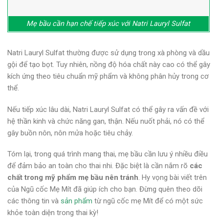
Mẹ bầu cần hạn chế tiếp xúc với Natri Lauryl Sulfat
Natri Lauryl Sulfat thường được sử dụng trong xà phòng và dầu
gội để tạo bọt. Tuy nhiên, nồng độ hóa chất này cao có thể gây
kích ứng theo tiêu chuẩn mỹ phẩm và không phân hủy trong cơ
thể.
Nếu tiếp xúc lâu dài, Natri Lauryl Sulfat có thể gây ra vấn đề với
hệ thần kinh và chức năng gan, thận. Nếu nuốt phải, nó có thể
gây buồn nôn, nôn mửa hoặc tiêu chảy.
Tóm lại, trong quá trình mang thai, mẹ bầu cần lưu ý nhiều điều
để đảm bảo an toàn cho thai nhi. Đặc biệt là cần nắm rõ
các
chất trong mỹ phẩm mẹ bầu nên tránh
. Hy vọng bài viết trên
của Ngũ cốc Mẹ Mít đã giúp ích cho bạn. Đừng quên theo dõi
các thông tin và
sản phẩm
từ ngũ cốc mẹ Mít để có một sức
khỏe toàn diện trong thai kỳ!