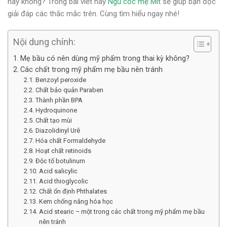
hay không? Trong bài viết này
Ngũ cốc mẹ Mít
sẽ giúp bạn đọc
giải đáp các thắc mắc trên. Cùng tìm hiểu ngay nhé!
Nội dung chính:
Mẹ bầu có nên dùng mỹ phẩm trong thai kỳ không?
Các chất trong mỹ phẩm mẹ bầu nên tránh
Benzoyl peroxide
Chất bảo quản Paraben
Thành phần BPA
Hydroquinone
Chất tạo mùi
Diazolidinyl Urê
Hóa chất Formaldehyde
Hoạt chất retinoids
Độc tố botulinum
Acid salicylic
Acid thioglycolic
Chất ổn định Phthalates
Kem chống nắng hóa học
Acid stearic – một trong các chất trong mỹ phẩm mẹ bầu
nên tránh