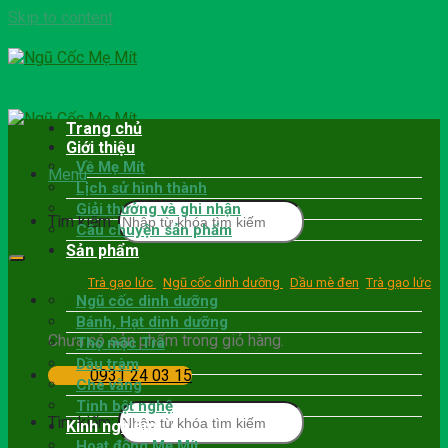
Skip to content
Trang chủ
Giới thiệu
Về Mẹ Mít
Menu
Lịch sử hình thành
Giải thưởng và ghi nhận
Tìm kiếm:
Câu chuyện sản phẩm
Sản phẩm
Trà gạo lức
Ngũ cốc dinh dưỡng
Dầu mè đen
Trà gạo lức
Giỏ hàng
Ngũ cốc dinh dưỡng
Bánh, Hạt dinh dưỡng
Chưa có sản phẩm trong giỏ hàng.
Thọ mộc Trà
Dầu tràm
0931 24 03 15
Chè vằng
Tinh bột nghệ
Tìm kiếm:
Kinh nghiệm
Hoạt động Mẹ Mít