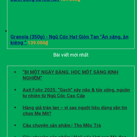
Granola (350g) - Ngũ Cốc Hạt Giòn Tan "Ăn sáng, ăn
kiêng "
139.000
₫
Bài viết mới nhất
“ĐI MỘT NGÀY ĐÀNG, HỌC MỘT SÀNG KINH
NGHIỆM”
Axit Folic 2025: “Gạch” xây não & tủy sống, nguồn
tự nhiên từ Ngũ Cốc Cao Cấp
Hàng giả tràn lan – vì sao người tiêu dùng vẫn tin
chọn Mẹ Mít?
Câu chuyện sản phẩm | Thọ Mộc Trà