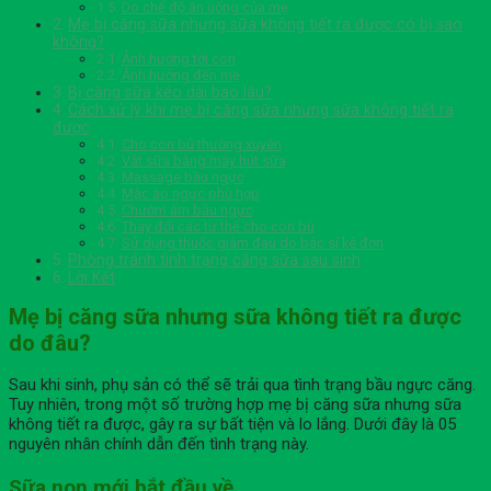
Do chế độ ăn uống của mẹ
Mẹ bị căng sữa nhưng sữa không tiết ra được có bị sao
không?
Ảnh hướng tới con
Ảnh hưởng đến mẹ
Bị căng sữa kéo dài bao lâu?
Cách xử lý khi mẹ bị căng sữa nhưng sữa không tiết ra
được
Cho con bú thường xuyên
Vắt sữa bằng máy hút sữa
Massage bầu ngực
Mặc áo ngực phù hợp
Chườm ấm bầu ngực
Thay đổi các tư thế cho con bú
Sử dụng thuốc giảm đau do bác sĩ kê đơn
Phòng tránh tình trạng căng sữa sau sinh
Lời Kết
Mẹ bị căng sữa nhưng sữa không tiết ra được
do đâu?
Sau khi sinh, phụ sản có thể sẽ trải qua tình trạng bầu ngực căng.
Tuy nhiên, trong một số trường hợp mẹ bị căng sữa nhưng sữa
không tiết ra được, gây ra sự bất tiện và lo lắng. Dưới đây là 05
nguyên nhân chính dẫn đến tình trạng này.
Sữa non mới bắt đầu về