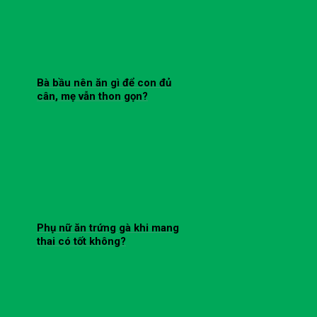
Bà bầu nên ăn gì để con đủ
cân, mẹ vẫn thon gọn?
Phụ nữ ăn trứng gà khi mang
thai có tốt không?