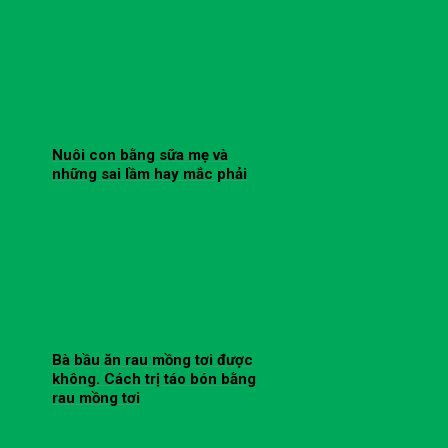
Nuôi con bằng sữa mẹ và
những sai lầm hay mắc phải
Bà bầu ăn rau mồng tơi được
không. Cách trị táo bón bằng
rau mồng tơi