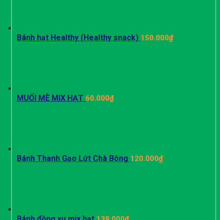
Bánh hạt Healthy (Healthy snack)
150.000
₫
MUỐI MÈ MIX HẠT
60.000
₫
Bánh Thanh Gạo Lứt Chà Bông
120.000
₫
Bánh đồng xu mix hạt
139.000
₫