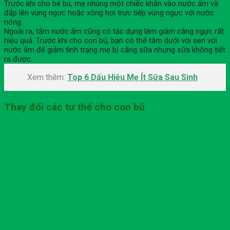
Trước khi cho bé bú, mẹ nhúng một chiếc khăn vào nước ấm và
đắp lên vùng ngực hoặc xông hơi trực tiếp vùng ngực với nước
nóng.
Ngoài ra, tắm nước ấm cũng có tác dụng làm giảm căng ngực rất
hiệu quả. Trước khi cho con bú, bạn có thể tắm dưới vòi sen với
nước ấm để giảm tình trạng mẹ bị căng sữa nhưng sữa không tiết
ra được.
Xem thêm:
Top 6 Dấu Hiệu Mẹ Ít Sữa Sau Sinh
Thay đổi các tư thế cho con bú