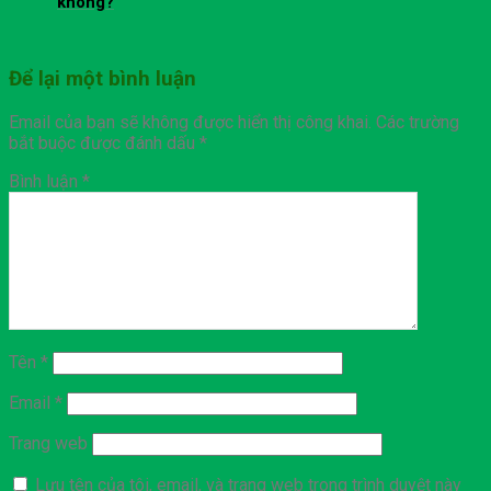
không?
Để lại một bình luận
Email của bạn sẽ không được hiển thị công khai.
Các trường
bắt buộc được đánh dấu
*
Bình luận
*
Tên
*
Email
*
Trang web
Lưu tên của tôi, email, và trang web trong trình duyệt này