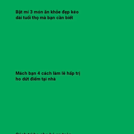
Bật mí 3 món ăn khỏe đẹp kéo
dài tuổi thọ mà bạn cần biết
Mách bạn 4 cách làm lê hấp trị
ho dứt điểm tại nhà